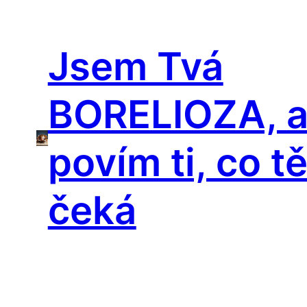
Přeskočit
na
Jsem Tvá
obsah
BORELIOZA, 
povím ti, co t
čeká