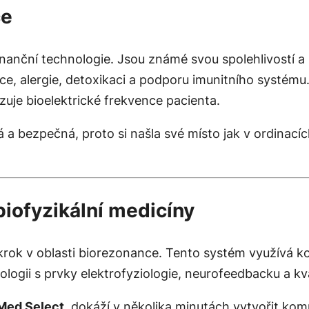
ce
onanční technologie. Jsou známé svou spolehlivostí 
e, alergie, detoxikaci a podporu imunitního systému
zuje bioelektrické frekvence pacienta.
a bezpečná, proto si našla své místo jak v ordinacíc
ofyzikální medicíny
 krok v oblasti biorezonance. Tento systém využívá 
logii s prvky elektrofyziologie, neurofeedbacku a k
ed Select
, dokáží v několika minutách vytvořit ko