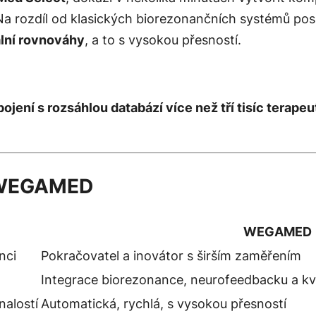
 Na rozdíl od klasických biorezonančních systémů p
lní rovnováhy
, a to s vysokou přesností.
pojení s rozsáhlou databází více než tří tisíc terap
a WEGAMED
WEGAMED
nci
Pokračovatel a inovátor s širším zaměřením
Integrace biorezonance, neurofeedbacku a k
nalostí
Automatická, rychlá, s vysokou přesností