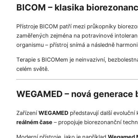
BICOM – klasika biorezonan
Přístroje BICOM patří mezi průkopníky biorez
zaměřených zejména na potravinové intoleranc
organismu – přístroj snímá a následně harmoni
Terapie s BICOMem je neinvazivní, bezbolestná 
celém světě.
WEGAMED – nová generace bi
Zařízení
WEGAMED
představují další evoluční
reálném čase
– propojuje biorezonanční techno
Moderní přístroje, jako je například
Wegamed M