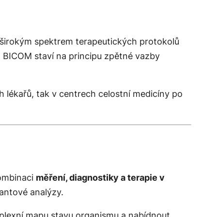
a širokým spektrem terapeutických protokolů
. BICOM staví na principu zpětné vazby
h lékařů, tak v centrech celostní medicíny po
kombinaci
měření, diagnostiky a terapie v
vantové analýzy.
mplexní mapu stavu organismu a nabídnout