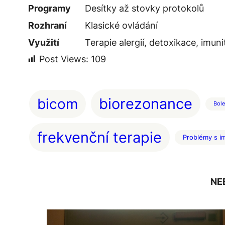
Programy
Desítky až stovky protokolů
Rozhraní
Klasické ovládání
Využití
Terapie alergií, detoxikace, imuni
Post Views:
109
bicom
biorezonance
Bole
frekvenční terapie
Problémy s i
NE