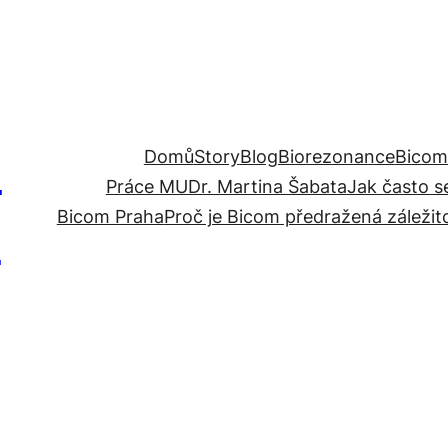
a
Domů
Story
Blog
Biorezonance
Bicom
Práce MUDr. Martina Šabata
Jak často s
ě
Bicom Praha
Proč je Bicom předražená záležit