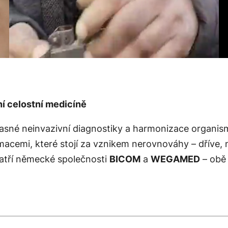
 celostní medicíně
časné neinvazivní diagnostiky a harmonizace organi
acemi, které stojí za vznikem nerovnováhy – dříve, n
patří německé společnosti
BICOM
a
WEGAMED
– obě 