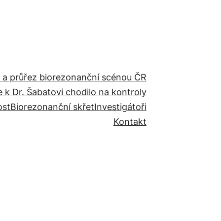
 a průřez biorezonanční scénou ČR
e k Dr. Šabatovi chodilo na kontroly
ost
Biorezonanční skřet
Investigátoři
Kontakt