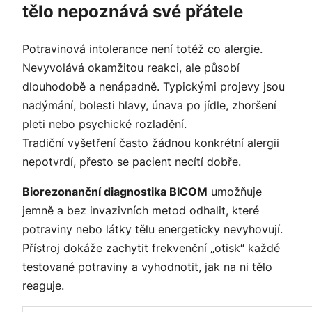
tělo nepoznává své přátele
Potravinová intolerance není totéž co alergie.
Nevyvolává okamžitou reakci, ale působí
dlouhodobě a nenápadně. Typickými projevy jsou
nadýmání, bolesti hlavy, únava po jídle, zhoršení
pleti nebo psychické rozladění.
Tradiční vyšetření často žádnou konkrétní alergii
nepotvrdí, přesto se pacient necítí dobře.
Biorezonanční diagnostika BICOM
umožňuje
jemně a bez invazivních metod odhalit, které
potraviny nebo látky tělu energeticky nevyhovují.
Přístroj dokáže zachytit frekvenční „otisk“ každé
testované potraviny a vyhodnotit, jak na ni tělo
reaguje.