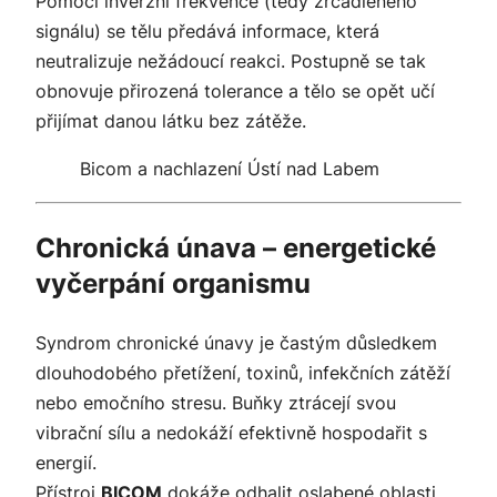
Pomocí inverzní frekvence (tedy zrcadleného
signálu) se tělu předává informace, která
neutralizuje nežádoucí reakci. Postupně se tak
obnovuje přirozená tolerance a tělo se opět učí
přijímat danou látku bez zátěže.
Bicom a nachlazení Ústí nad Labem
Chronická únava – energetické
vyčerpání organismu
Syndrom chronické únavy je častým důsledkem
dlouhodobého přetížení, toxinů, infekčních zátěží
nebo emočního stresu. Buňky ztrácejí svou
vibrační sílu a nedokáží efektivně hospodařit s
energií.
Přístroj
BICOM
dokáže odhalit oslabené oblasti,