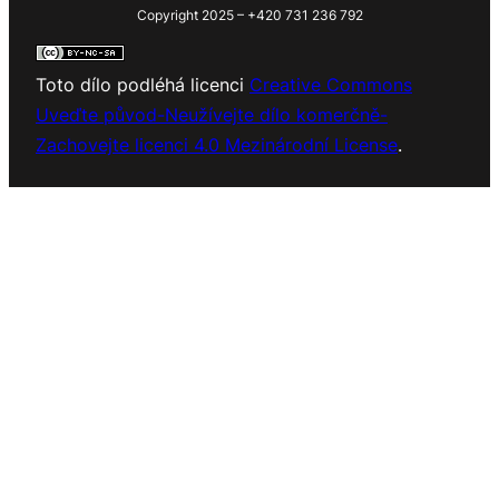
Copyright 2025 – +420 731 236 792
Toto dílo podléhá licenci
Creative Commons
Uveďte původ-Neužívejte dílo komerčně-
Zachovejte licenci 4.0 Mezinárodní License
.