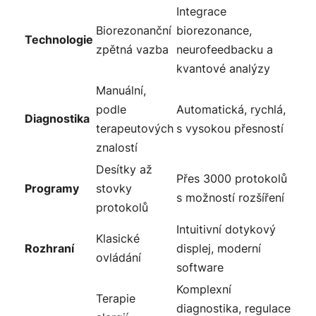
Integrace
Biorezonanční
biorezonance,
Technologie
zpětná vazba
neurofeedbacku a
kvantové analýzy
Manuální,
podle
Automatická, rychlá,
Diagnostika
terapeutových
s vysokou přesností
znalostí
Desítky až
Přes 3000 protokolů
Programy
stovky
s možností rozšíření
protokolů
Intuitivní dotykový
Klasické
Rozhraní
displej, moderní
ovládání
software
Komplexní
Terapie
diagnostika, regulace