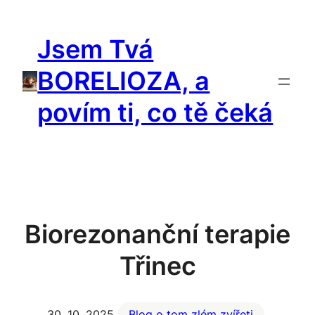
Přeskočit
na
Jsem Tvá
obsah
BORELIOZA, a
povím ti, co tě čeká
Biorezonanční terapie
Třinec
30. 10. 2025
Blog o tom zlém zvířeti