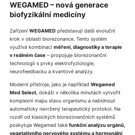
WEGAMED – nová generace
biofyzikální medicíny
Zařízení
WEGAMED
představují další evoluční
krok v oblasti biorezonance. Tento systém
využívá kombinaci
měření, diagnostiky a terapie
v reálném čase
– propojuje biorezonanční
technologii s prvky elektrofyziologie,
neurofeedbacku a kvantové analýzy.
Moderní přístroje, jako je například
Wegamed
Med Select
, dokáží v několika minutách vytvořit
komplexní mapu stavu organismu a nabídnout
automaticky navržený terapeutický protokol. Na
rozdíl od klasických biorezonančních systémů
poskytuje Wegamed také
funkční analýzu orgánů,
vegetativního nervového systému a hormonální