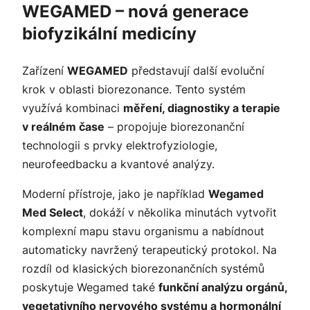
WEGAMED – nová generace
biofyzikální medicíny
Zařízení
WEGAMED
představují další evoluční
krok v oblasti biorezonance. Tento systém
využívá kombinaci
měření, diagnostiky a terapie
v reálném čase
– propojuje biorezonanční
technologii s prvky elektrofyziologie,
neurofeedbacku a kvantové analýzy.
Moderní přístroje, jako je například
Wegamed
Med Select
, dokáží v několika minutách vytvořit
komplexní mapu stavu organismu a nabídnout
automaticky navržený terapeutický protokol. Na
rozdíl od klasických biorezonančních systémů
poskytuje Wegamed také
funkční analýzu orgánů,
vegetativního nervového systému a hormonální