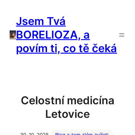
Přeskočit
na
Jsem Tvá
obsah
BORELIOZA, a
povím ti, co tě čeká
Celostní medicína
Letovice
30. 10. 2025
Blog o tom zlém zvířeti