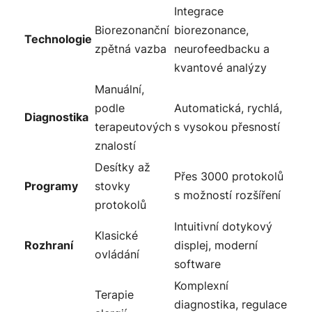
Integrace
Biorezonanční
biorezonance,
Technologie
zpětná vazba
neurofeedbacku a
kvantové analýzy
Manuální,
podle
Automatická, rychlá,
Diagnostika
terapeutových
s vysokou přesností
znalostí
Desítky až
Přes 3000 protokolů
Programy
stovky
s možností rozšíření
protokolů
Intuitivní dotykový
Klasické
Rozhraní
displej, moderní
ovládání
software
Komplexní
Terapie
diagnostika, regulace