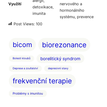
alergií,
Využití
nervového a
detoxikace,
hormonálního
imunita
systému, prevence
Post Views:
100
bicom
biorezonance
borelitický syndrom
Bolesti kloubů
Deprese a zoufalství
depresivní stavy
frekvenční terapie
Problémy s imunitou