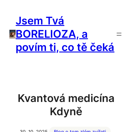
Přeskočit
na
Jsem Tvá
obsah
BORELIOZA, a
povím ti, co tě čeká
Kvantová medicína
Kdyně
30. 10. 2025
Blog o tom zlém zvířeti