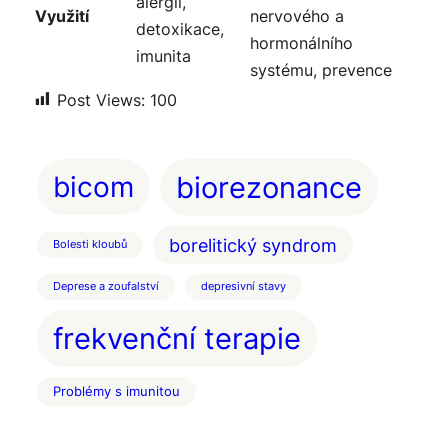
alergií,
Využití
nervového a
detoxikace,
hormonálního
imunita
systému, prevence
Post Views:
100
bicom
biorezonance
borelitický syndrom
Bolesti kloubů
Deprese a zoufalství
depresivní stavy
frekvenční terapie
Problémy s imunitou