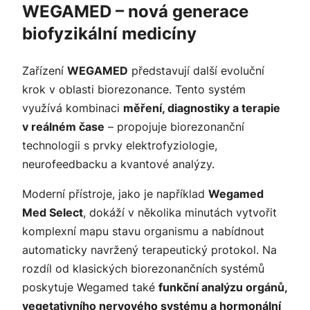
WEGAMED – nová generace
biofyzikální medicíny
Zařízení
WEGAMED
představují další evoluční
krok v oblasti biorezonance. Tento systém
využívá kombinaci
měření, diagnostiky a terapie
v reálném čase
– propojuje biorezonanční
technologii s prvky elektrofyziologie,
neurofeedbacku a kvantové analýzy.
Moderní přístroje, jako je například
Wegamed
Med Select
, dokáží v několika minutách vytvořit
komplexní mapu stavu organismu a nabídnout
automaticky navržený terapeutický protokol. Na
rozdíl od klasických biorezonančních systémů
poskytuje Wegamed také
funkční analýzu orgánů,
vegetativního nervového systému a hormonální