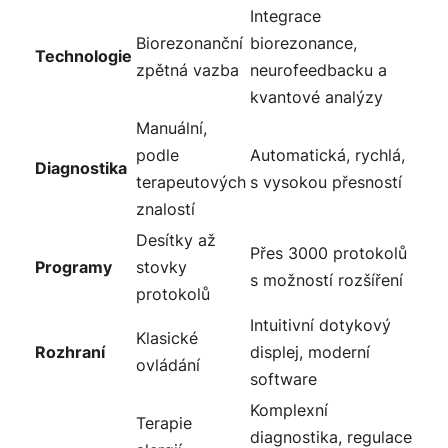
Integrace
Biorezonanční
biorezonance,
Technologie
zpětná vazba
neurofeedbacku a
kvantové analýzy
Manuální,
podle
Automatická, rychlá,
Diagnostika
terapeutových
s vysokou přesností
znalostí
Desítky až
Přes 3000 protokolů
Programy
stovky
s možností rozšíření
protokolů
Intuitivní dotykový
Klasické
Rozhraní
displej, moderní
ovládání
software
Komplexní
Terapie
diagnostika, regulace