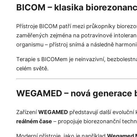
BICOM – klasika biorezonan
Přístroje BICOM patří mezi průkopníky biorez
zaměřených zejména na potravinové intoleranc
organismu – přístroj snímá a následně harmoni
Terapie s BICOMem je neinvazivní, bezbolestná 
celém světě.
WEGAMED – nová generace bi
Zařízení
WEGAMED
představují další evoluční
reálném čase
– propojuje biorezonanční techno
Moderní přístroje, jako je například
Wegamed M