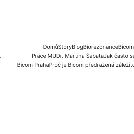
a
Domů
Story
Blog
Biorezonance
Bicom
Práce MUDr. Martina Šabata
Jak často s
ě
Bicom Praha
Proč je Bicom předražená záležit