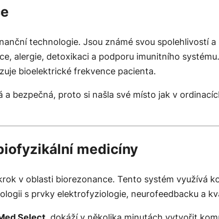
ce
onanční technologie. Jsou známé svou spolehlivostí 
e, alergie, detoxikaci a podporu imunitního systému
zuje bioelektrické frekvence pacienta.
a bezpečná, proto si našla své místo jak v ordinacíc
ofyzikální medicíny
 krok v oblasti biorezonance. Tento systém využívá 
logii s prvky elektrofyziologie, neurofeedbacku a k
ed Select
, dokáží v několika minutách vytvořit ko