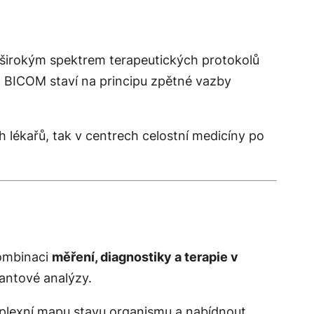
a širokým spektrem terapeutických protokolů
. BICOM staví na principu zpětné vazby
h lékařů, tak v centrech celostní medicíny po
kombinaci
měření, diagnostiky a terapie v
vantové analýzy.
mplexní mapu stavu organismu a nabídnout