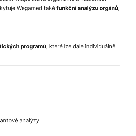
oskytuje Wegamed také
funkční analýzu orgánů,
eutických programů
, které lze dále individuálně
vantové analýzy