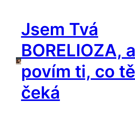
Přeskočit
na
Jsem Tvá
obsah
BORELIOZA, 
povím ti, co t
čeká