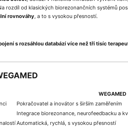
 Na rozdíl od klasických biorezonančních systémů p
lní rovnováhy
, a to s vysokou přesností.
pojení s rozsáhlou databází více než tří tisíc terap
a WEGAMED
WEGAMED
nci
Pokračovatel a inovátor s širším zaměřením
Integrace biorezonance, neurofeedbacku a k
nalostí
Automatická, rychlá, s vysokou přesností