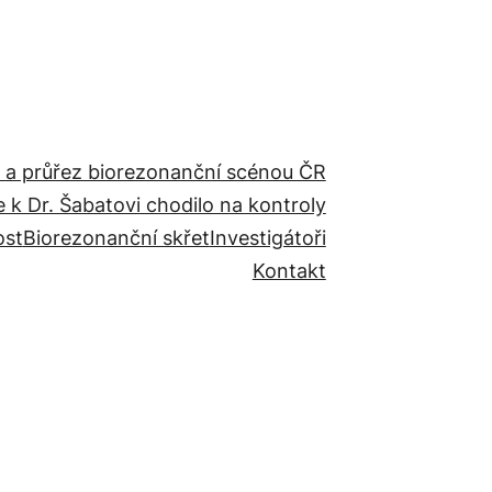
 a průřez biorezonanční scénou ČR
e k Dr. Šabatovi chodilo na kontroly
ost
Biorezonanční skřet
Investigátoři
Kontakt