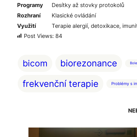
Programy
Desítky až stovky protokolů
Rozhraní
Klasické ovládání
Využití
Terapie alergií, detoxikace, imuni
Post Views:
84
bicom
biorezonance
Bole
frekvenční terapie
Problémy s i
NE