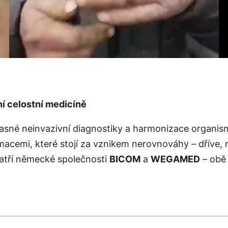
 celostní medicíně
časné neinvazivní diagnostiky a harmonizace organi
acemi, které stojí za vznikem nerovnováhy – dříve, n
patří německé společnosti
BICOM
a
WEGAMED
– obě 