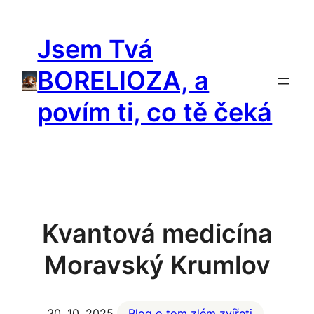
Přeskočit
na
Jsem Tvá
obsah
BORELIOZA, a
povím ti, co tě čeká
Kvantová medicína
Moravský Krumlov
30. 10. 2025
Blog o tom zlém zvířeti