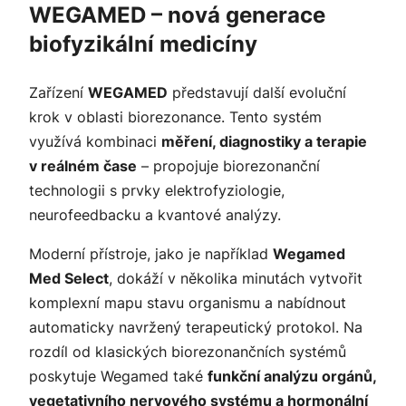
WEGAMED – nová generace
biofyzikální medicíny
Zařízení
WEGAMED
představují další evoluční
krok v oblasti biorezonance. Tento systém
využívá kombinaci
měření, diagnostiky a terapie
v reálném čase
– propojuje biorezonanční
technologii s prvky elektrofyziologie,
neurofeedbacku a kvantové analýzy.
Moderní přístroje, jako je například
Wegamed
Med Select
, dokáží v několika minutách vytvořit
komplexní mapu stavu organismu a nabídnout
automaticky navržený terapeutický protokol. Na
rozdíl od klasických biorezonančních systémů
poskytuje Wegamed také
funkční analýzu orgánů,
vegetativního nervového systému a hormonální