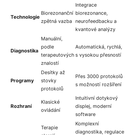
Integrace
Biorezonanční
biorezonance,
Technologie
zpětná vazba
neurofeedbacku a
kvantové analýzy
Manuální,
podle
Automatická, rychlá,
Diagnostika
terapeutových
s vysokou přesností
znalostí
Desítky až
Přes 3000 protokolů
Programy
stovky
s možností rozšíření
protokolů
Intuitivní dotykový
Klasické
Rozhraní
displej, moderní
ovládání
software
Komplexní
Terapie
diagnostika, regulace